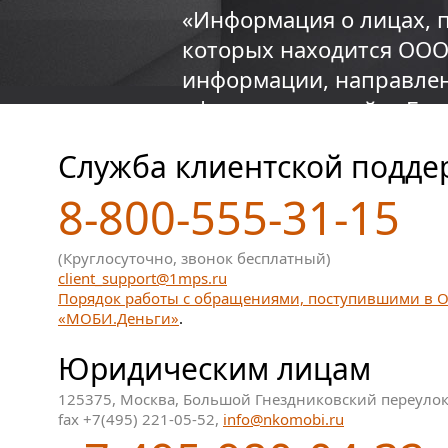
«Информация о лицах, 
которых находится ООО
информации, направлен
официальном сайте Банк
Служба клиентской подде
8-800-555-31-15
(Круглосуточно, звонок бесплатный)
client_support@1mps.ru
Порядок работы с обращениями, поступившими в
«МОБИ.Деньги»
.
Юридическим лицам
125375, Москва, Большой Гнездниковский переулок,
fax +7(495) 221-05-52,
info@nkomobi.ru